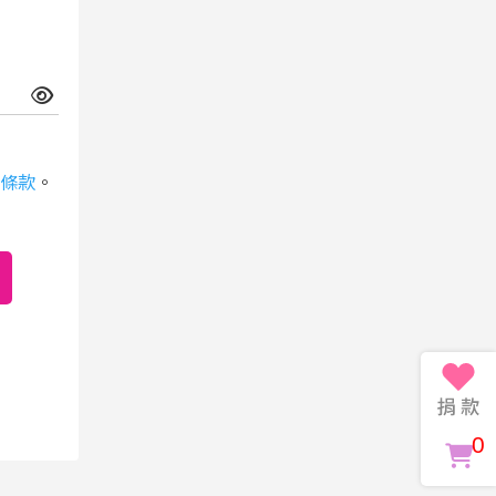
條款
。
0