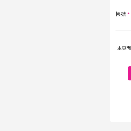
帳號
*
本頁面受