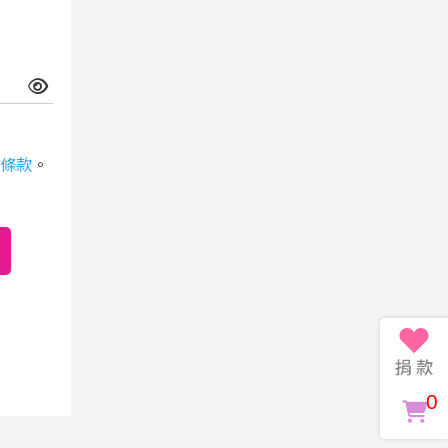
條款
。
0