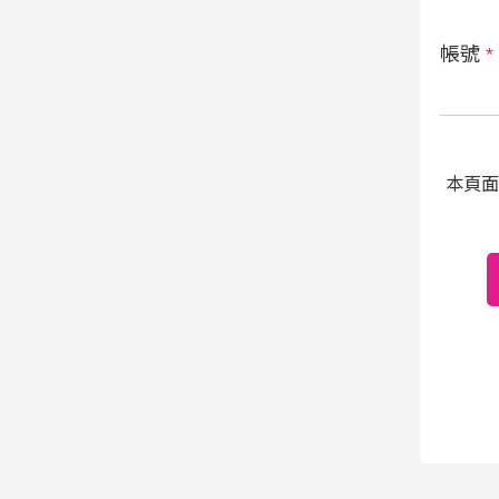
帳號
*
本頁面受