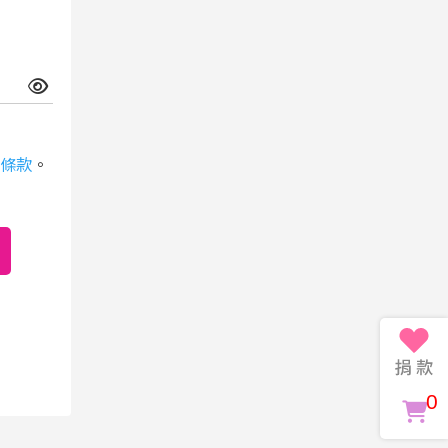
條款
。
0