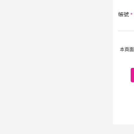
帳號
*
本頁面受