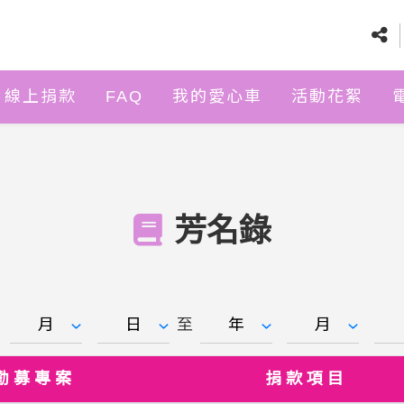
線上捐款
FAQ
我的愛心車
活動花絮
芳名錄
：
至
勸募專案
捐款項目