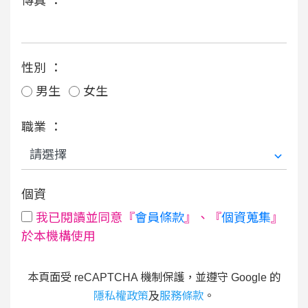
傳真 ：
性別 ：
男生
女生
職業 ：
個資
我已閱讀並同意『
會員條款
』、『
個資蒐集
』
於本機構使用
本頁面受 reCAPTCHA 機制保護，並遵守 Google 的
隱私權政策
及
服務條款
。